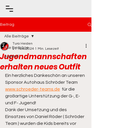
Beitrag
Alle Beiträge
Tura Heiden
Alle Beiträge
21. Nov. 2024
1 Min. Lesezeit
Jugendmannschaften
Jugend
erhalten neues Outfit
Ein herzliches Dankeschön an unseren 
Sponsor Autohaus Schröder Team 
www.schroeder-teams.de
  für die 
großartige Unterstützung der G-, E- 
und F- Jugend! 
Dank der Umsetzung und des 
Einsatzes von Daniel Röder ( Schröder 
Team ) wurden die Kids bereits vor 