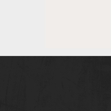
Die F-Jugend von TuRa
Heiden freut sich riesig