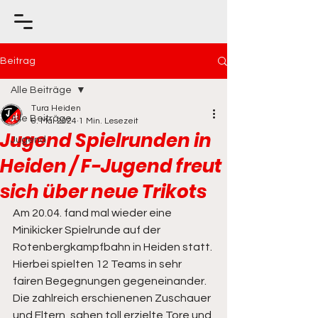
Beitrag
Alle Beiträge
Tura Heiden
Alle Beiträge
6. Mai 2024
1 Min. Lesezeit
Jugend Spielrunden in
Jugend
Heiden / F-Jugend freut
sich über neue Trikots
Am 20.04. fand mal wieder eine 
Minikicker Spielrunde auf der 
Rotenbergkampfbahn in Heiden statt.
Hierbei spielten 12 Teams in sehr 
fairen Begegnungen gegeneinander. 
Die zahlreich erschienenen Zuschauer 
und Eltern, sahen toll erzielte Tore und 